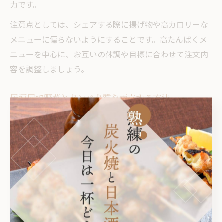
力です。
注意点としては、シェアする際に揚げ物や高カロリーな
メニューに偏らないようにすることです。高たんぱくメ
ニューを中心に、お互いの体調や目標に合わせて注文内
容を調整しましょう。
居酒屋で野菜とタンパク質を両立する方法
居酒屋で野菜とたんぱく質を両立するには、サラダやお
ひたし、焼き野菜などの野菜メニューと、焼き鳥や刺
身、豆腐料理などのたんぱく質メニューを組み合わせて
注文するのが有効です。
実際、最初にサラダや枝豆を頼み、その後に焼き鳥や刺
身を追加することで、食物繊維とたんぱく質をバランス
よく摂取できます。特に「野菜から食べることで満腹感