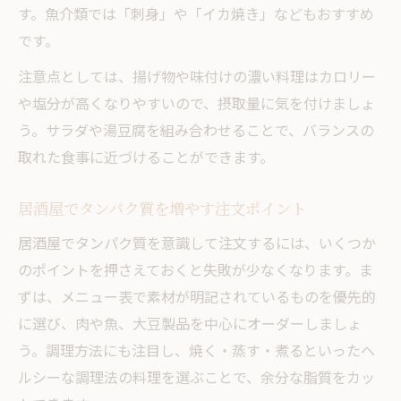
す。魚介類では「刺身」や「イカ焼き」などもおすすめ
居酒屋で摂れる高タンパクメニュー徹底解
です。
説
注意点としては、揚げ物や味付けの濃い料理はカロリー
タンパク質重視の居酒屋おすすめ食材とは
や塩分が高くなりやすいので、摂取量に気を付けましょ
居酒屋でたんぱく質を意識した食べ方の極
う。サラダや湯豆腐を組み合わせることで、バランスの
意
取れた食事に近づけることができます。
筋肉維持に有効な居酒屋メニューの選択肢
居酒屋で健康的にタンパク質補給するコツ
居酒屋でタンパク質を増やす注文ポイント
人気の頑張りメニューで充実のひととき
居酒屋でタンパク質を意識して注文するには、いくつか
人気居酒屋の頑張りメニュー実践例紹介
のポイントを押さえておくと失敗が少なくなります。ま
居酒屋で人気の高タンパク料理徹底ガイド
ずは、メニュー表で素材が明記されているものを優先的
に選び、肉や魚、大豆製品を中心にオーダーしましょ
頑張りメニューで充実した居酒屋時間を実
う。調理方法にも注目し、焼く・蒸す・煮るといったヘ
現
ルシーな調理法の料理を選ぶことで、余分な脂質をカッ
高タンパク志向におすすめの居酒屋楽しみ