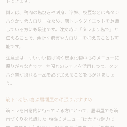
トできます。
方
居酒屋の人気メニューで仲間と盛り上がる
例えば、鶏肉の塩焼きや刺身、冷奴、枝豆などは高タン
方法
パクかつ低カロリーなため、筋トレやダイエットを意識
している方にも最適です。注文時に「タレより塩で」と
定番メニューから学ぶ居酒屋の賢い選択
伝えることで、余計な糖質やカロリーを抑えることも可
居酒屋の定番メニューから賢く選ぶ方法
能です。
定番メニューで叶う居酒屋の高タンパク生
注意点は、ついつい揚げ物や炭水化物中心のメニューに
活
偏りがちな点です。仲間とのシェアを活用しつつ、タン
居酒屋で失敗しないメニュー選びのコツ
パク質が摂れる一品を必ず加えることを心がけましょ
賢い居酒屋利用でタンパク質を効率補給
う。
定番メニューを活かした居酒屋健康戦略
筋トレ派が喜ぶ居酒屋の頑張りおすすめ
筋トレを日常的に行っている方にとって、居酒屋でも筋
肉づくりを意識した“頑張りメニュー”は大きな魅力で