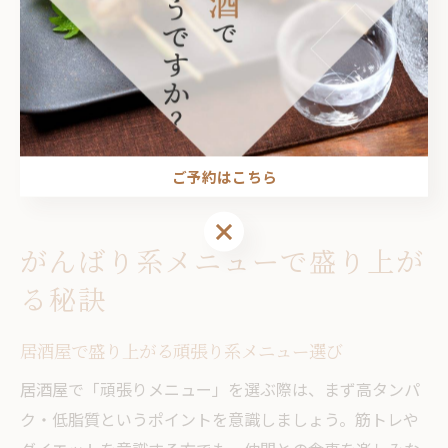
が高まり、食べ過ぎを防げる」といった成功例も多く聞
かれます。
注意点としては、野菜メニューでもマヨネーズやドレッ
シングの使い方に気をつけることです。ドレッシングは
別添えにする、または量を控えめにすることで、余分な
カロリーを抑えることができます。
ご予約はこちら
ご予約はこちら
がんばり系メニューで盛り上が
る秘訣
居酒屋で盛り上がる頑張り系メニュー選び
居酒屋で「頑張りメニュー」を選ぶ際は、まず高タンパ
ク・低脂質というポイントを意識しましょう。筋トレや