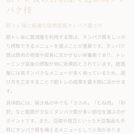
健康志向向け居酒屋定番メニューの楽しみ
パク技
方
居酒屋でヘルシーな頑張りメニューを選ぶ
筋トレ後に最適な居酒屋高タンパク選び方
コツ
筋トレ後に居酒屋を利用する際は、タンパク質をしっか
健康を意識した居酒屋利用のポイント紹介
り摂取できるメニューを選ぶことが重要です。タンパク
仲間と盛り上がる居酒屋の高タンパク術
質は筋肉の修復や成長に欠かせない栄養素であり、トレ
居酒屋で野菜とタンパク質を両立する方法
ーニング直後の摂取が特に効果的とされています。居酒
がんばり系メニューで盛り上がる秘訣
屋には高タンパクなメニューが多く揃っているため、選
び方を工夫することで筋トレの成果を最大限に活かせま
居酒屋で盛り上がる頑張り系メニュー選び
す。
みんなで楽しめる居酒屋高タンパクの工夫
居酒屋でおすすめのシェアメニュー活用法
具体的には、焼き鳥の中でも「ささみ」「むね肉」「砂
肝」など脂質が少なくタンパク質が多い部位を選ぶのが
頑張り家風居酒屋の盛り上げテクニック
ポイントです。また、豆腐や枝豆といった大豆製品も手
居酒屋で人気の盛り上がりメニュー実践例
軽にタンパク質を補えるメニューとして人気がありま
タンパク質重視なら居酒屋で何を食べる