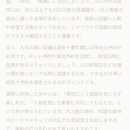
室」「貸切」「席数」に注目しましょう。川口市や日高
大人数対応の居酒屋で失敗しないコツ
市には、20人以上でも対応可能な居酒屋や、50人規模の
20人以上宴会に最適な居酒屋の秘訣
宴会に適した会場が点在しています。事前に店舗へ人数
広々空間で楽しむ居酒屋イベント活用法
や希望する席のタイプを伝え、レイアウトや設備の相談
居酒屋のプラン活用でコストを抑える方法
ができるか確認することが重要です。
ネット予約を活用した居酒屋選定術
また、人気の高い店舗は週末や繁忙期には早めの予約が
必須です。ネット予約や電話予約を活用し、希望日時に
空席があるかチェックしましょう。川口駅周辺など交通
の便が良いエリアは特に混雑するため、できるだけ早い
段階で予約を確定させるのがポイントです。
実際に利用した方からは、「貸切にして周囲を気にせず
楽しめた」「人数変更にも柔軟に対応してもらえた」と
いう声が寄せられています。大人数の場合、料理の提供
スピードやスタッフの対応力も満足度を左右しますの
で、事前の打ち合わせや下見もおすすめです。