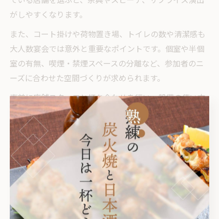
がしやすくなります。
また、コート掛けや荷物置き場、トイレの数や清潔感も
大人数宴会では意外と重要なポイントです。個室や半個
室の有無、喫煙・禁煙スペースの分離など、参加者のニ
ーズに合わせた空間づくりが求められます。
事前に店舗スタッフと打ち合わせを行い、設備の使い方
やレイアウトの相談をしておくことで、当日のトラブル
を未然に防ぐことができます。設備面の工夫は、参加者
全員が快適に過ごせる宴会運営の鍵となります。
居酒屋の雰囲気が宴会に与える影響
居酒屋の雰囲気は、宴会やイベントの印象を大きく左右
します。落ち着いた和の空間や、賑やかな大衆居酒屋、
スタイリッシュなダイニングバーなど、店舗ごとに特色