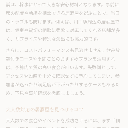
舗は、幹事にとって大きな安心材料となります。事前に
川口市周辺イベントに最適な居酒屋利用法
席の配置や動線を相談できる居酒屋を選ぶことで、当日
川口市周辺で居酒屋が選ばれる理由
のトラブルも防げます。例えば、川口駅周辺の居酒屋で
イベント向け居酒屋の上手な活用方法
は、個室や貸切の相談に柔軟に対応してくれる店舗が多
アクセス重視で選ぶ川口市の居酒屋術
く、サプライズや特別な演出にも協力的です。
居酒屋で新年会や忘年会を成功させる秘訣
さらに、コストパフォーマンスも見逃せません。飲み放
二次会にも便利な居酒屋選定のコツ
題付きコースや季節ごとのおすすめプランを活用すれ
幹事必見！宴会運営のコツと居酒屋活用術
ば、予算内で質の高い宴会が叶います。失敗例として、
幹事が知るべき居酒屋予約のポイント
アクセスや設備を十分に確認せずに予約してしまい、参
加者が迷ったり満足度が下がったりするケースもあるた
宴会進行を円滑にする居酒屋活用アイデア
め、下見や事前確認を徹底しましょう。
席配置で工夫する居酒屋宴会の演出
居酒屋でのサプライズ演出実践例
大人数対応の居酒屋を見つけるコツ
運営トラブルを避けるための居酒屋選び
大人数での宴会やイベントを成功させるには、まず「個
大人数でも安心の居酒屋イベント実践ポイント