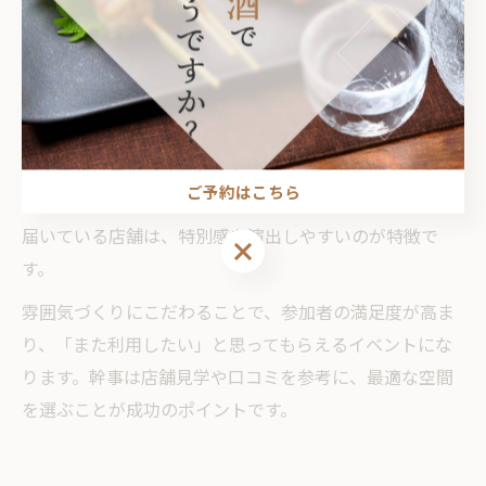
が異なるため、会の目的や参加者層に合わせて選択する
ことが大切です。
例えば、会社の歓送迎会や同窓会、家族の集まりなど、
それぞれシーンに合った雰囲気の居酒屋を選ぶことで、
参加者がリラックスしやすく、会話も自然と弾みます。
ご予約はこちら
照明や音楽、インテリアなど、細部にまで気配りが行き
届いている店舗は、特別感を演出しやすいのが特徴で
ご予約はこちら
す。
雰囲気づくりにこだわることで、参加者の満足度が高ま
り、「また利用したい」と思ってもらえるイベントにな
ります。幹事は店舗見学や口コミを参考に、最適な空間
を選ぶことが成功のポイントです。