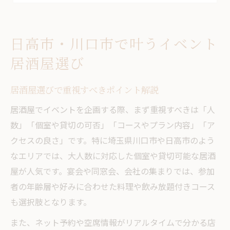
雰囲気やサービスが魅力の居酒屋活用法
宴会企画が成功する居酒屋の条件とは
日高市・川口市で叶うイベント
宴会成功を導く居酒屋の必須条件
居酒屋選び
居酒屋のコース内容とサービス比較
飲み放題付きプランの選び方ポイント
居酒屋選びで重視すべきポイント解説
幹事が押さえたい居酒屋の設備活用術
居酒屋でイベントを企画する際、まず重視すべきは「人
居酒屋の雰囲気が宴会に与える影響
数」「個室や貸切の可否」「コースやプラン内容」「ア
個室や貸切で充実宴会が実現できる方法
クセスの良さ」です。特に埼玉県川口市や日高市のよう
なエリアでは、大人数に対応した個室や貸切可能な居酒
居酒屋の個室利用で叶える快適宴会
屋が人気です。宴会や同窓会、会社の集まりでは、参加
貸切対応居酒屋で特別なイベント演出
者の年齢層や好みに合わせた料理や飲み放題付きコース
人数や目的別に適した居酒屋個室の選び方
も選択肢となります。
サプライズ演出に最適な居酒屋活用法
また、ネット予約や空席情報がリアルタイムで分かる店
ゆったり過ごせる居酒屋の個室活用術