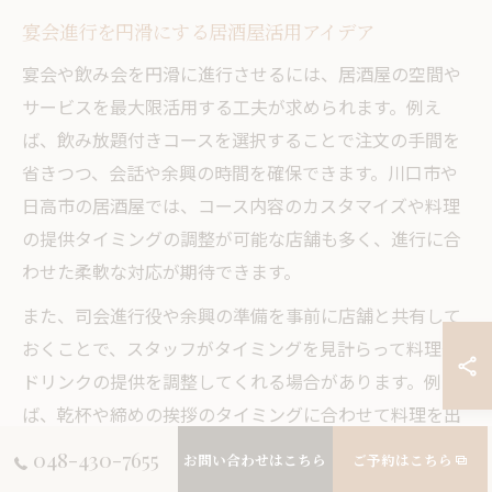
宴会進行を円滑にする居酒屋活用アイデア
宴会や飲み会を円滑に進行させるには、居酒屋の空間や
サービスを最大限活用する工夫が求められます。例え
ば、飲み放題付きコースを選択することで注文の手間を
省きつつ、会話や余興の時間を確保できます。川口市や
日高市の居酒屋では、コース内容のカスタマイズや料理
の提供タイミングの調整が可能な店舗も多く、進行に合
わせた柔軟な対応が期待できます。
また、司会進行役や余興の準備を事前に店舗と共有して
おくことで、スタッフがタイミングを見計らって料理や
ドリンクの提供を調整してくれる場合があります。例え
ば、乾杯や締めの挨拶のタイミングに合わせて料理を出
すなど、店舗側との連携がイベントの質を大きく左右し
048-430-7655
お問い合わせはこちら
ご予約はこちら
ます。