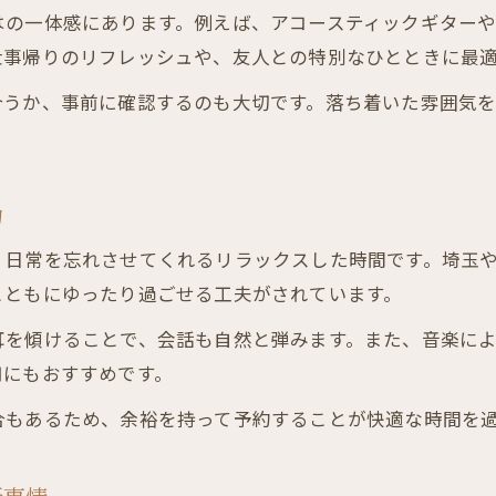
はの一体感にあります。例えば、アコースティックギター
川口市で味わう生演奏とお酒の魅力
仕事帰りのリフレッシュや、友人との特別なひとときに最
川口市の居酒屋で楽しむ生演奏の贅沢
合うか、事前に確認するのも大切です。落ち着いた雰囲気
お酒と音楽が調和する居酒屋の選び方
仕事帰りに立ち寄りたい音楽居酒屋特集
川口市で注目のライブ演奏居酒屋の魅力
力
居酒屋で味わう本格的な生演奏体験とは
、日常を忘れさせてくれるリラックスした時間です。埼玉
さいたま市北区で叶う音楽と居酒屋の融合
とともにゆったり過ごせる工夫がされています。
さいたま市北区の居酒屋で音楽を堪能
居酒屋で叶うライブ体験とその魅力発見
耳を傾けることで、会話も自然と弾みます。また、音楽に
用にもおすすめです。
音楽と料理が楽しめる居酒屋の特徴とは
北区で見つけるミュージック居酒屋の選び方
合もあるため、余裕を持って予約することが快適な時間を
音楽好きが集う北区居酒屋の雰囲気とは
音楽イベントを楽しむなら居酒屋が最適