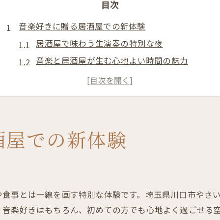
目次
音楽好きに贈る居酒屋での新体験
居酒屋で味わう生演奏の特別な夜
音楽と居酒屋が生む心地よい時間の魅力
ミュージックイベント開催の居酒屋最新事情
居酒屋で音楽ジャンルを楽しむコツと選び方
ライブ体験ができる居酒屋の探し方ガイド
埼玉県の夜を彩るミュージック居酒屋
酒屋での新体験
埼玉県の夜に輝く音楽居酒屋の魅力とは
夜を満喫できる居酒屋でのミュージック体験
音楽と居酒屋の融合が生む新しい過ごし方
や食事とは一線を画す特別な体験です。埼玉県川口市やさ
埼玉で人気のミュージック居酒屋の特徴
、音楽好きはもちろん、初めての方でも心地よく過ごせる
居酒屋で感じる埼玉県の音楽文化と雰囲気