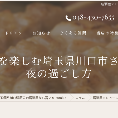
居酒屋で
048-430-7655
ドリンク
お知らせ
よくある質問
当店の特
焼き鳥
を楽しむ埼玉県川口市
飲み放題
夜の過ごし方
宴会
デート
玉県西川口駅周辺の居酒屋なら冨ノ家-tomika-
コラム
居酒屋でミュー
ちょい飲み