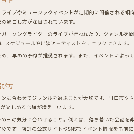
新事情
音楽イベント開催の居酒屋が人気の理由
、ライブやミュージックイベントが定期的に開催される傾
居酒屋で楽しむライブイベントの魅力解説
夜の過ごし方が注目されています。
音楽イベントと相性抜群の居酒屋選びのコツ
ンガーソングライターのライブが行われたり、ジャンルを
居酒屋で音楽イベントを満喫する秘訣とは
前にスケジュールや出演アーティストをチェックできます。
気軽に参加できる居酒屋音楽イベント特集
ため、早めの予約が推奨されます。また、イベントによっ
ライブ演奏を満喫できる夜の過ごし方
居酒屋でのライブ演奏を楽しむ夜の魅力
ご予約はこちら
ご予約はこちら
ライブ演奏が人気の居酒屋の選び方ガイド
選び方
夜を彩る居酒屋ライブ体験のおすすめポイント
ーンに合わせてジャンルを選ぶことが大切です。川口市や
ライブ演奏とお酒で特別な夜を過ごす方法
ブが楽しめる店舗が増えています。
居酒屋で感じる生演奏の臨場感と楽しみ方
その日の気分に合わせること。例えば、落ち着いた会話を
めです。店舗の公式サイトやSNSでイベント情報を事前