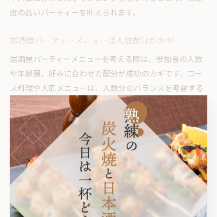
度の高いパーティーを叶えられます。
居酒屋パーティーメニューは人数配分がカギ
居酒屋パーティーメニューを考える際は、参加者の人数
や年齢層、好みに合わせた配分が成功のカギです。コー
ス料理や大皿メニューは、人数分のバランスを考慮する
ことで食事が行き渡りやすくなります。例えば、アレル
ギーや食事制限がある場合は事前に伝え、柔軟な対応を
依頼しましょう。幹事は、飲み放題の内容やドリンクの
種類も確認し、全員が満足できるよう工夫することが大
切です。こうした細やかな配慮が、パーティー全体の満
足度向上につながります。