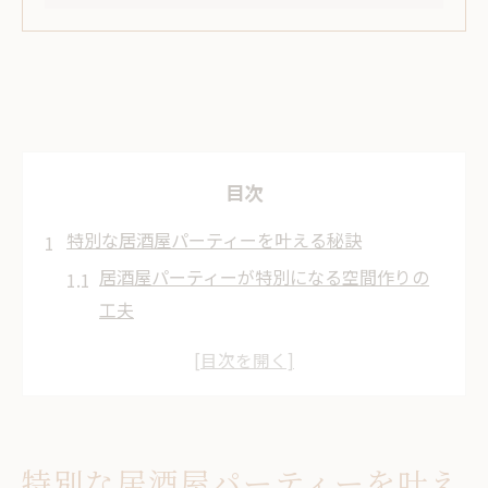
目次
特別な居酒屋パーティーを叶える秘訣
居酒屋パーティーが特別になる空間作りの
工夫
貸切居酒屋で叶える思い出深い宴会体験
居酒屋パーティーメニュー選びのコツと工
夫
大人数で楽しむ居酒屋のパーティープラン
特別な居酒屋パーティーを叶え
活用法