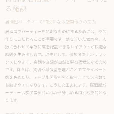
る秘訣
居酒屋パーティーに最適な席とサービスの
選び方
居酒屋パーティーが特別になる空間作りの工夫
幹事必見の居酒屋パーティー成功術
居酒屋でパーティーを特別なものにするためには、空間
幹事が知るべき居酒屋パーティー段取りの
作りにこだわることが重要です。落ち着いた個室や、人
基本
数に合わせて柔軟に席を配置できるレイアウトが快適な
居酒屋予約時に押さえたいポイントと注意
時間を生み出します。理由として、参加者同士がリラッ
事項
クスしやすく、会話や交流が自然と弾む環境になるため
飲み放題付き居酒屋コース選択の賢い方法
です。例えば、貸切や半個室を選ぶことでプライベート
大人数対応の居酒屋席配置で快適な宴会を
感を高めたり、テーブル間隔を広く取ることで大人数で
実現
も動きやすくなります。こうした工夫により、居酒屋パ
居酒屋パーティーの進行を円滑にするコツ
ーティーは参加者全員が心から楽しめる特別な空間とな
大人数で楽しむ居酒屋パーティー案内
ります。
居酒屋で大人数パーティーを成功させる秘