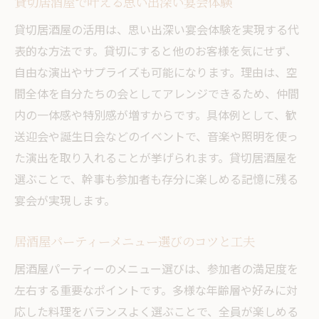
貸切居酒屋で叶える思い出深い宴会体験
策
宴会に最適な居酒屋選びと予約のポイント
貸切居酒屋の活用は、思い出深い宴会体験を実現する代
表的な方法です。貸切にすると他のお客様を気にせず、
居酒屋パーティーの人数別おすすめ活用法
自由な演出やサプライズも可能になります。理由は、空
居酒屋で大人数に対応した貸切プランの魅
間全体を自分たちの会としてアレンジできるため、仲間
力
内の一体感や特別感が増すからです。具体例として、歓
居酒屋パーティーメニューは人数配分がカ
送迎会や誕生日会などのイベントで、音楽や照明を使っ
ギ
た演出を取り入れることが挙げられます。貸切居酒屋を
快適な居酒屋選びで盛り上がる宴会体験
選ぶことで、幹事も参加者も存分に楽しめる記憶に残る
居酒屋選びが宴会の満足度を左右する理由
宴会が実現します。
快適な居酒屋の空間と席タイプの違いとは
宴会にぴったりな居酒屋サービス比較ポイ
居酒屋パーティーメニュー選びのコツと工夫
ント
居酒屋パーティーのメニュー選びは、参加者の満足度を
居酒屋の貸切や個室でくつろぎの宴会を実
左右する重要なポイントです。多様な年齢層や好みに対
現
応した料理をバランスよく選ぶことで、全員が楽しめる