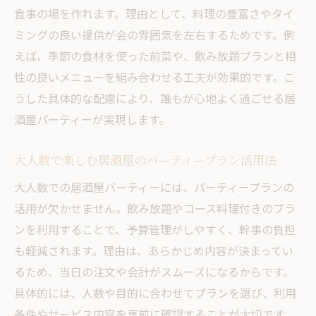
レビューで選ぶ失敗しない居酒屋パーティ
食事の場を作れます。理由として、料理の豊富さやタイ
ー
ミングの良い提供が会の雰囲気を左右するためです。例
えば、季節の食材を使った前菜や、飲み放題プランと相
飲み放題プラン活用で満足度アップの方法
性の良いメニューを組み合わせる工夫が効果的です。こ
居酒屋パーティーに最適な飲み放題プラン
うした具体的な配慮により、誰もが心地よく過ごせる居
比較
酒屋パーティーが実現します。
飲み放題付き居酒屋コースの賢い選び方
居酒屋の飲み放題を上手に楽しむポイント
大人数で楽しむ居酒屋のパーティープラン活用法
居酒屋パーティーで飲み放題を活かすテク
大人数での居酒屋パーティーには、パーティープランの
ニック
活用が欠かせません。飲み放題やコース料理付きのプラ
居酒屋飲み放題プランの相場とコスパ重視
ンを利用することで、予算管理がしやすく、幹事の負担
のコツ
も軽減されます。理由は、あらかじめ内容が決まってい
個室利用で居酒屋パーティーが快適になる理由
るため、当日の注文や会計がスムーズになるからです。
居酒屋個室でパーティーが快適になるポイ
具体的には、人数や目的に合わせてプランを選び、利用
ント
条件やサービス内容を事前に確認することが大切です。