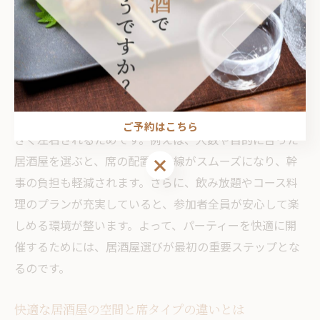
快適な居酒屋選びで盛り上がる
宴会体験
居酒屋選びが宴会の満足度を左右する理由
居酒屋でのパーティー成功の鍵は、会場選びにありま
す。理由は、宴会の雰囲気や進行、参加者の満足度が大
ご予約はこちら
きく左右されるためです。例えば、人数や目的に合った
居酒屋を選ぶと、席の配置や動線がスムーズになり、幹
ご予約はこちら
事の負担も軽減されます。さらに、飲み放題やコース料
理のプランが充実していると、参加者全員が安心して楽
しめる環境が整います。よって、パーティーを快適に開
催するためには、居酒屋選びが最初の重要ステップとな
るのです。
快適な居酒屋の空間と席タイプの違いとは