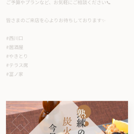
ご予算やプランなど、お気軽にご相談ください📞
皆さまのご来店を心よりお待ちしております✨
#西川口
#居酒屋
#やきとり
#テラス席
#冨ノ家
< 前のページ
一覧に戻る
次のページ >