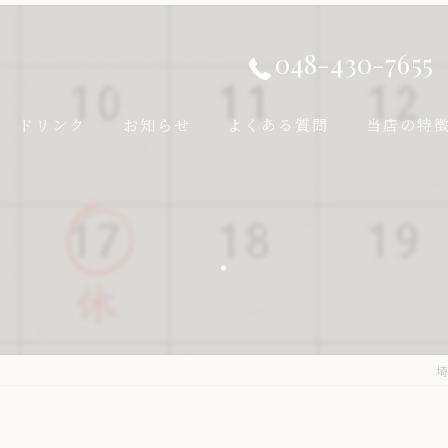
048-430-7655
ドリンク
お知らせ
よくある質問
当店の特
焼き鳥
.
飲み放題
宴会
デート
埼
ちょい飲み