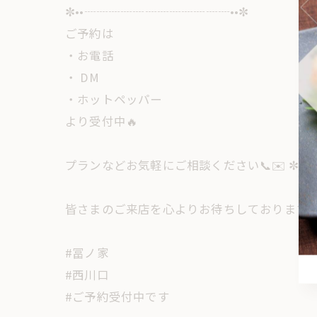
✼••┈┈┈┈┈┈┈┈┈┈┈┈••✼
ご予約は
・お電話
・ DM
・ホットペッパー
より受付中🔥
プランなどお気軽にご相談ください📞✉️ ✼••
皆さまのご来店を心よりお待ちしております
#冨ノ家
#西川口
#ご予約受付中です