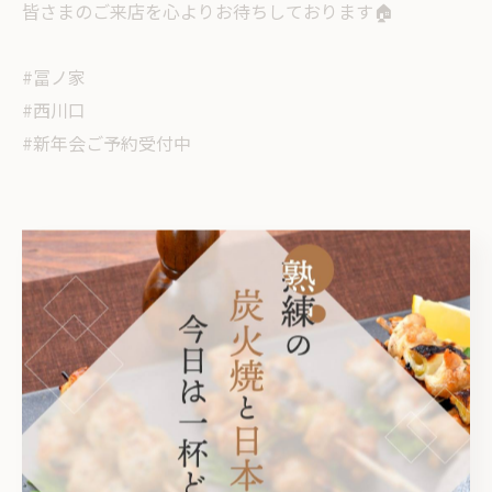
皆さまのご来店を心よりお待ちしております🏠
#冨ノ家
#西川口
#新年会ご予約受付中
< 前のページ
一覧に戻る
次のページ >
カテゴリー
Categories
全てのカテゴリー