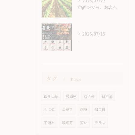
2026/07/22
🧑‍🌾 畑から、お店へ。
2026/07/15
.
タグ
Tags
西川口駅
居酒屋
女子会
日本酒
もつ煮
串焼き
刺身
誕生日
子連れ
喫煙可
安い
テラス